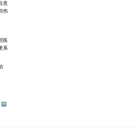
注意
防伤
照医
更系
治