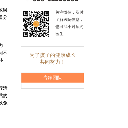
致误
关注微信，及时
道分
了解医院信息，
也可24小时预约
医生
为
间不
为了孩子的健康成长
补
共同努力！
专家团队
行活
黏的
以免